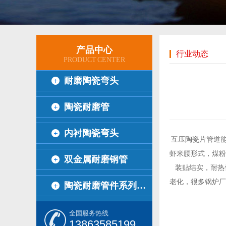
产品中心
行业动态
PRODUCT CENTER
耐磨陶瓷弯头
陶瓷耐磨管
内衬陶瓷弯头
互压陶瓷片管道
虾米腰形式，煤粉
双金属耐磨钢管
装贴结实，耐热
老化，很多锅炉厂
陶瓷耐磨管件系列…
全国服务热线
13863585199