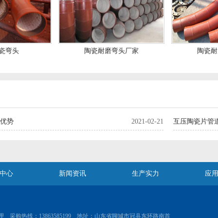
瓷弯头
陶瓷耐磨弯头厂家
陶瓷耐
优势
2021-02-21
互压陶瓷片管
中心
新闻资讯
生产实力
应
 采购热线：13863585199 地址：山东省聊城市冠县东环路南首